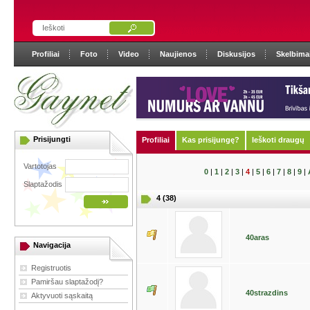
Profiliai
Foto
Video
Naujienos
Diskusijos
Skelbima
Prisijungti
Profiliai
Kas prisijungę?
Ieškoti draugų
Vartotojas
0
|
1
|
2
|
3
|
4
|
5
|
6
|
7
|
8
|
9
|
Slaptažodis
4 (38)
40aras
Navigacija
Registruotis
Pamiršau slaptažodį?
40strazdins
Aktyvuoti sąskaitą