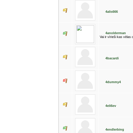
4alis666
4anolderman
Vai ir vīrieši kas vēlas
4bacardi
4dummy4
4eli6ev
4endlerbing