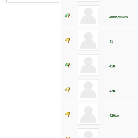
40vladimirs
41
416
420
420xp