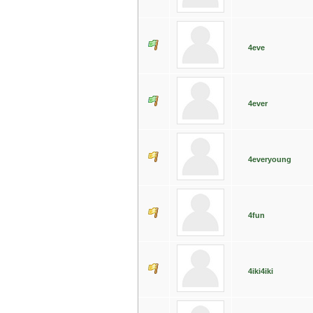
4eve
4ever
4everyoung
4fun
4iki4iki