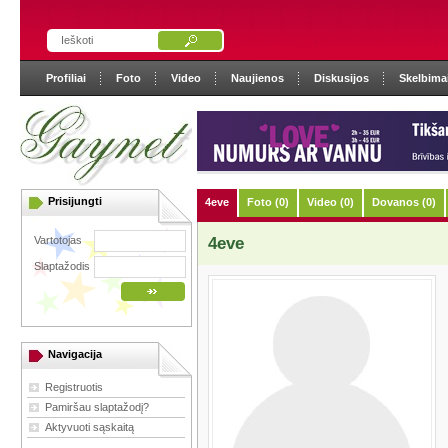
Profiliai
Foto
Video
Naujienos
Diskusijos
Skelbima
Prisijungti
4eve
Foto (0)
Video (0)
Dovanos (0)
Vartotojas
4eve
Slaptažodis
Navigacija
Registruotis
Pamiršau slaptažodį?
Aktyvuoti sąskaitą