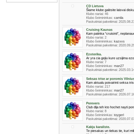
CD Lietuva
Šiame klube galėsite laisvai disku
Klubo nariai: 46
Klubo šeimininkas:
camila
Paskutiniai pakeitimai: 2025.08.2
Cruising Kaunas
Kam patinka “cruisinti”, neplanauo
Klubo nariai: 2
Klubo šeimininkas:
kazxxs
Paskutiniai pakeitimai: 2020.09.2
Ezoterika.
Ar yra cia gejiu kure uzsijima ez
Klubo nariai: 7
Klubo šeimininkas:
man27
Paskutiniai pakeitimai: 2025.03.1
Seksas trise ar poromis Vilnius
Kam aktualu poivairinti seksa tri
Klubo nariai: 217
Klubo šeimininkas:
man27
Paskutiniai pakeitimai: 2026.07.1
Perevers
Club dlja teh kto hochet nayti poni
Klubo nariai: 8
Klubo šeimininkas:
toygerl
Paskutiniai pakeitimai: 2020.07.0
Kakju karaliste.
Te piesakas un tiekas tie, kuri mil,