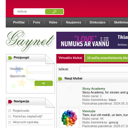
Profiliai
Foto
Video
Naujienos
Diskusijos
Skelbima
Prisijungti
Virtualūs klubai
10 pačių populiariausių kl
Vartotojas
Ieškoti:
Slaptažodis
Nauji klubai
Sissy Academy
Sissy Academy, for sissies and go
Klubo nariai: 1
Klubo šeimininkas:
klaus
Navigacija
Paskutiniai pakeitimai: 2024.05.1
Registruotis
Vientuļie
Tiem, kuri vēl meklē, un tiem, kuri
Pamiršau slaptažodį?
Klubo nariai: 44
Aktyvuoti sąskaitą
Klubo šeimininkas:
gonzaj
Paskutiniai pakeitimai: 2026.07.1