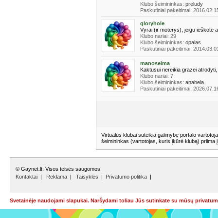
Klubo šeimininkas:
preludy
Paskutiniai pakeitimai: 2016.02.1
gloryhole
Vyrai (ir moterys), jeigu ieškote
Klubo nariai: 29
Klubo šeimininkas:
opalas
Paskutiniai pakeitimai: 2014.03.0
manoseima
Kaktusui nereikia grazei atrodyti, 
Klubo nariai: 7
Klubo šeimininkas:
anabela
Paskutiniai pakeitimai: 2026.07.1
Virtualūs klubai suteikia galimybę portalo vartotoja
šeimininkas (vartotojas, kuris įkūrė klubą) priima 
© Gaynet.lt. Visos teisės saugomos.
Kontaktai
|
Reklama
|
Taisyklės
|
Privatumo politika
|
Svetainėje naudojami slapukai. Naršydami toliau Jūs sutinkate su mūsų privatumo