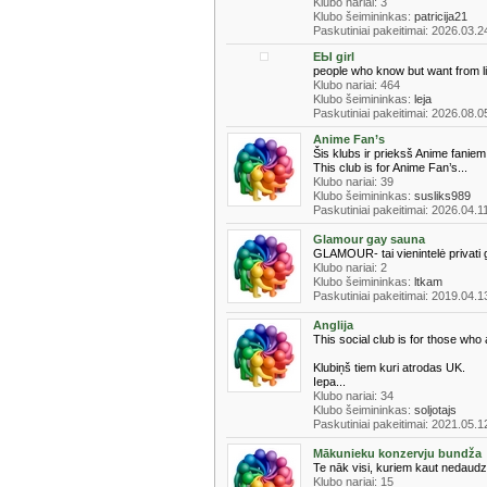
Klubo nariai: 3
Klubo šeimininkas:
patricija21
Paskutiniai pakeitimai: 2026.03.2
ЕЫ girl
people who know but want from lif
Klubo nariai: 464
Klubo šeimininkas:
leja
Paskutiniai pakeitimai: 2026.08.0
Anime Fan’s
Šis klubs ir prieksš Anime faniem
This club is for Anime Fan’s...
Klubo nariai: 39
Klubo šeimininkas:
susliks989
Paskutiniai pakeitimai: 2026.04.1
Glamour gay sauna
GLAMOUR- tai vienintelė privati g
Klubo nariai: 2
Klubo šeimininkas:
ltkam
Paskutiniai pakeitimai: 2019.04.1
Anglija
This social club is for those who 
Klubiņš tiem kuri atrodas UK.
Iepa...
Klubo nariai: 34
Klubo šeimininkas:
soljotajs
Paskutiniai pakeitimai: 2021.05.1
Mākunieku konzervju bundža
Te nāk visi, kuriem kaut nedaudz t
Klubo nariai: 15