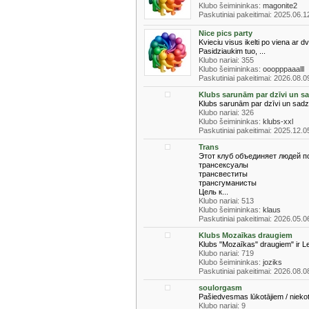
Klubo šeimininkas:
magonite2
Paskutiniai pakeitimai: 2025.06.1
Nice pics party
Kvieciu visus ikelti po viena ar dv
Pasidziaukim tuo, ...
Klubo nariai: 355
Klubo šeimininkas:
ooopppaaalll
Paskutiniai pakeitimai: 2026.08.0
Klubs sarunām par dzīvi un sa
Klubs sarunām par dzīvi un sadzī
Klubo nariai: 326
Klubo šeimininkas:
klubs-xxl
Paskutiniai pakeitimai: 2025.12.0
Trans
Этот клуб объединяет людей п
трансексуалы
трансвеститы
трансгуманисты
Цель к...
Klubo nariai: 513
Klubo šeimininkas:
klaus
Paskutiniai pakeitimai: 2026.05.0
Klubs Mozaīkas draugiem
Klubs "Mozaīkas" draugiem" ir Le
Klubo nariai: 719
Klubo šeimininkas:
joziks
Paskutiniai pakeitimai: 2026.08.0
soulorgasm
Pašiedvesmas lūkotājiem / niekotā
Klubo nariai: 9