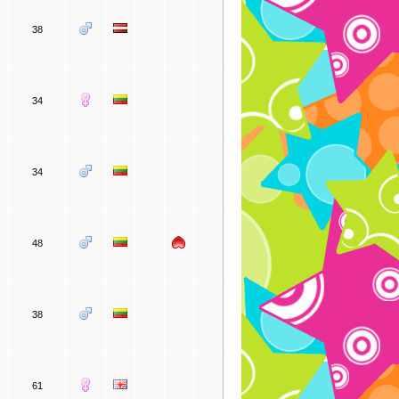
38
34
34
48
38
61