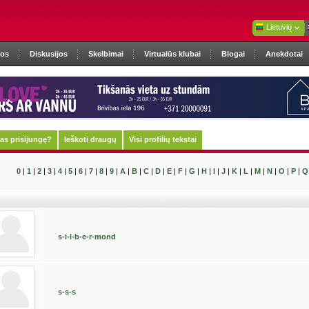
Lietuvių
nos
Diskusijos
Skelbimai
Virtualūs klubai
Blogai
Anekdotai
as prisijungę?
Ieškoti draugų
Visi profilių tekstai
0
|
1
|
2
|
3
|
4
|
5
|
6
|
7
|
8
|
9
|
A
|
B
|
C
|
D
|
E
|
F
|
G
|
H
|
I
|
J
|
K
|
L
|
M
|
N
|
O
|
P
|
Q
s-i-l-b-e-r-mond
s-s-s