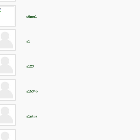
s0me1
s1
s123
s1534b
s1ntija