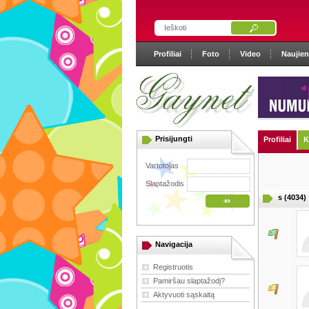
Profiliai
Foto
Video
Naujie
Prisijungti
Profiliai
K
Vartotojas
Slaptažodis
s (4034)
Navigacija
Registruotis
Pamiršau slaptažodį?
Aktyvuoti sąskaitą