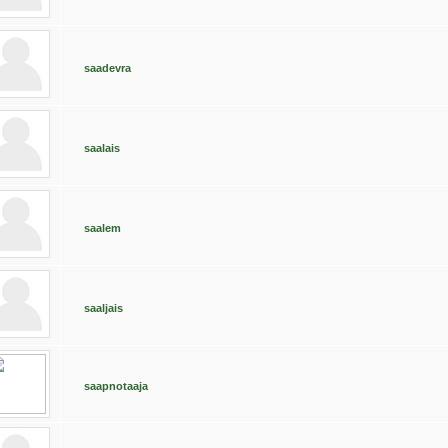
saadevra
saalais
saalem
saaljais
saapnotaaja