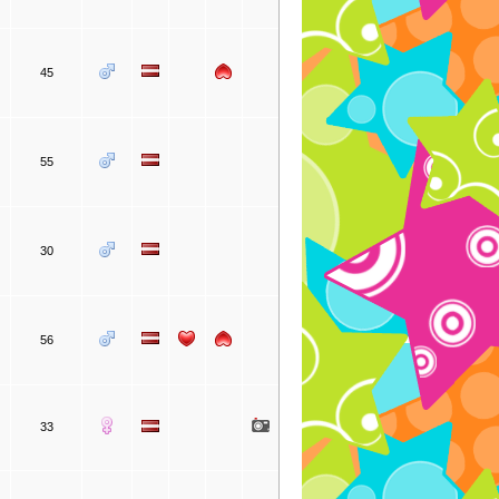
45
55
30
56
33