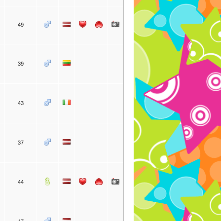
49
39
43
37
44