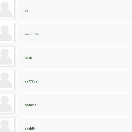
sa
sa-ndrita
sa16
sa777va
saaalas
saab54