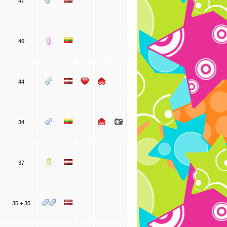
47
46
44
34
37
35 + 35