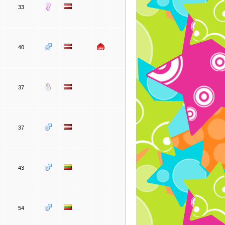
33
40
37
37
43
54