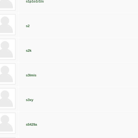
s1p1o1r1ts
s2
s2k
s3lmis
s3xy
s5429a