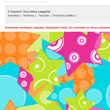
© Gaynet.lt. Visos teisės saugomos.
Kontaktai
|
Reklama
|
Taisyklės
|
Privatumo politika
|
Svetainėje naudojami slapukai. Naršydami toliau Jūs sutinkate su mūsų privatumo