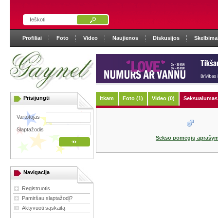
Profiliai
Foto
Video
Naujienos
Diskusijos
Skelbima
Prisijungti
ltkam
Foto (1)
Video (0)
Seksualumas 
Vartotojas
Slaptažodis
Sekso pomėgių aprašy
Navigacija
Registruotis
Pamiršau slaptažodį?
Aktyvuoti sąskaitą