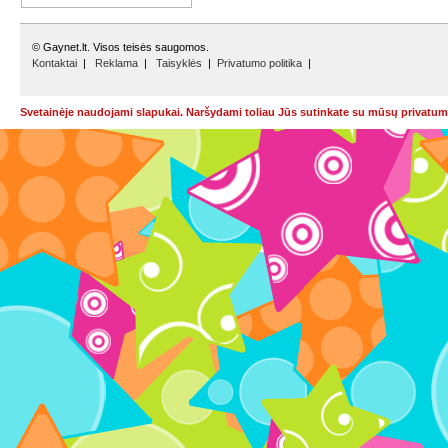
© Gaynet.lt. Visos teisės saugomos.
Kontaktai
|
Reklama
|
Taisyklės
|
Privatumo politika
|
Svetainėje naudojami slapukai. Naršydami toliau Jūs sutinkate su mūsų privatumo