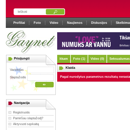
Profiliai
Foto
Video
Naujienos
Diskusijos
Skelbima
Prisijungti
ltkam
Foto (1)
Video (0)
Seksualumas 
Klaida
Vartotojas
Pagal nurodytus parametrus rezultatų nerast
Slaptažodis
Navigacija
Registruotis
Pamiršau slaptažodį?
Aktyvuoti sąskaitą