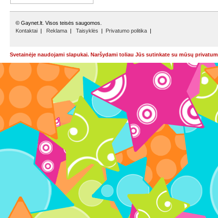
© Gaynet.lt. Visos teisės saugomos.
Kontaktai
|
Reklama
|
Taisyklės
|
Privatumo politika
|
Svetainėje naudojami slapukai. Naršydami toliau Jūs sutinkate su mūsų privatumo