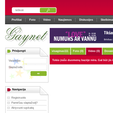
Profiliai
Foto
Video
Naujienos
Diskusijos
Skelbima
Prisijungti
visaginas111
Foto (0)
Video (0)
Dovan
Tokio įrašo duomenų bazėje nėra. Gal būt jis i
Vartotojas
Slaptažodis
Navigacija
Registruotis
Pamiršau slaptažodį?
Aktyvuoti sąskaitą