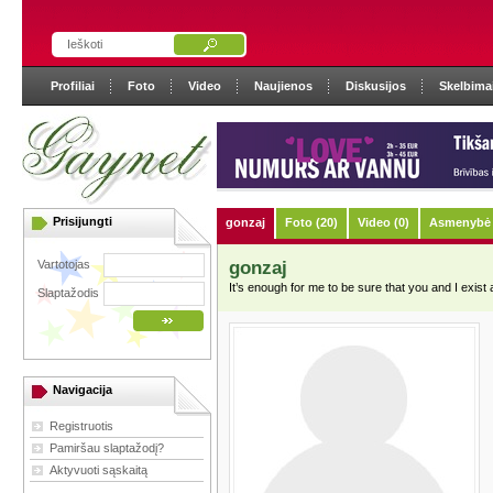
Profiliai
Foto
Video
Naujienos
Diskusijos
Skelbima
Prisijungti
gonzaj
Foto (20)
Video (0)
Asmenybė 
Vartotojas
gonzaj
It’s enough for me to be sure that you and I exis
Slaptažodis
Navigacija
Registruotis
Pamiršau slaptažodį?
Aktyvuoti sąskaitą