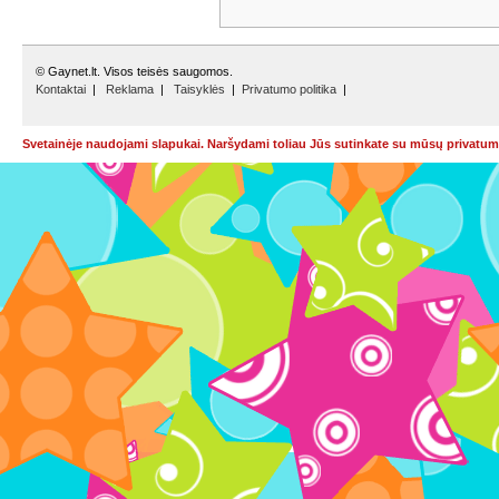
© Gaynet.lt. Visos teisės saugomos.
Kontaktai
|
Reklama
|
Taisyklės
|
Privatumo politika
|
Svetainėje naudojami slapukai. Naršydami toliau Jūs sutinkate su mūsų privatumo