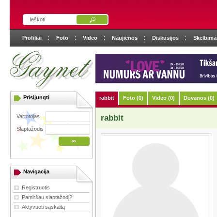
Profiliai
Foto
Video
Naujienos
Diskusijos
Skelbima
Prisijungti
rabbit
Foto (0)
Video (0)
Dovanos (0)
Vartotojas
rabbit
Slaptažodis
Navigacija
Registruotis
Pamiršau slaptažodį?
Aktyvuoti sąskaitą