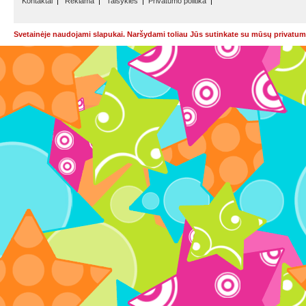
Kontaktai
|
Reklama
|
Taisyklės
|
Privatumo politika
|
Svetainėje naudojami slapukai. Naršydami toliau Jūs sutinkate su mūsų privatumo