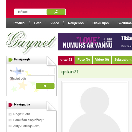
Profiliai
Foto
Video
Naujienos
Diskusijos
Skelbima
Prisijungti
qrtan71
Foto (0)
Video (0)
Seksualuma
Vartotojas
qrtan71
Slaptažodis
Navigacija
Registruotis
Pamiršau slaptažodį?
Aktyvuoti sąskaitą