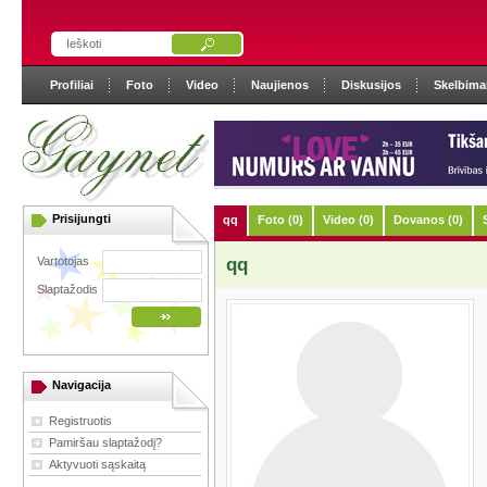
Profiliai
Foto
Video
Naujienos
Diskusijos
Skelbima
Prisijungti
qq
Foto (0)
Video (0)
Dovanos (0)
Vartotojas
qq
Slaptažodis
Navigacija
Registruotis
Pamiršau slaptažodį?
Aktyvuoti sąskaitą