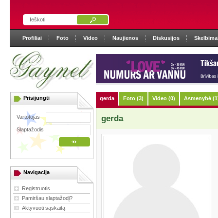
Profiliai
Foto
Video
Naujienos
Diskusijos
Skelbima
Prisijungti
gerda
Foto (3)
Video (0)
Asmenybė (1
Vartotojas
gerda
Slaptažodis
Navigacija
Registruotis
Pamiršau slaptažodį?
Aktyvuoti sąskaitą