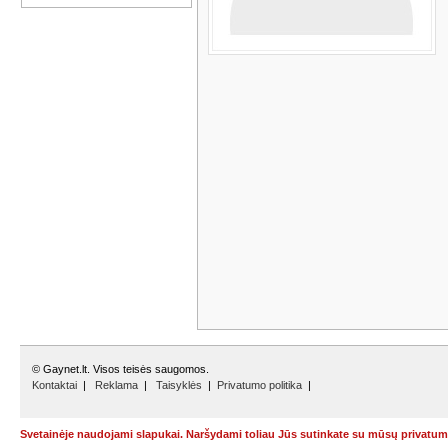
© Gaynet.lt. Visos teisės saugomos.
Kontaktai
|
Reklama
|
Taisyklės
|
Privatumo politika
|
Svetainėje naudojami slapukai. Naršydami toliau Jūs sutinkate su mūsų privatumo