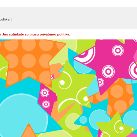
olitika
|
u Jūs sutinkate su mūsų privatumo politika.