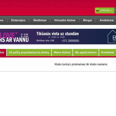
Lietuvių
nos
Diskusijos
Skelbimai
Virtualūs klubai
Blogai
Anekdotai
ubai
10 pačių populiariausių klubų
Mano klubai
My applications
Kvietimai
Klubo turinys prieinamas tik klubo nariams