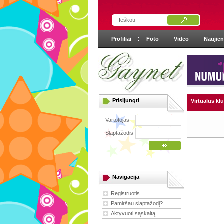
Profiliai
Foto
Video
Naujie
Prisijungti
Virtualūs kl
Vartotojas
Slaptažodis
Navigacija
Registruotis
Pamiršau slaptažodį?
Aktyvuoti sąskaitą