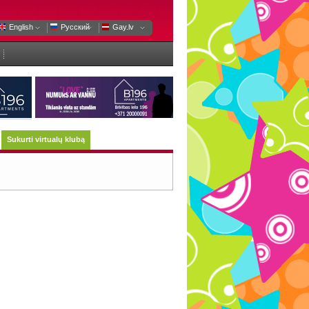
English
Русский
Gay.lv
Sukurti virtualų klubą