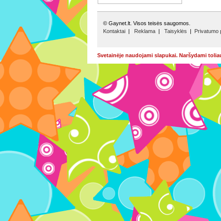
© Gaynet.lt. Visos teisės saugomos.
Kontaktai
|
Reklama
|
Taisyklės
|
Privatumo p
Svetainėje naudojami slapukai. Naršydami tolia