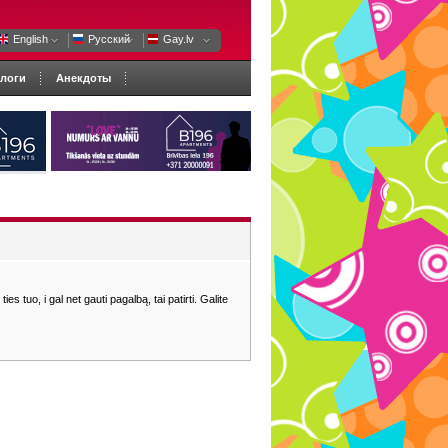
English
Русский
Gay.lv
логи
Анекдоты
s tuo, i gal net gauti pagalbą, tai patirti. Galite