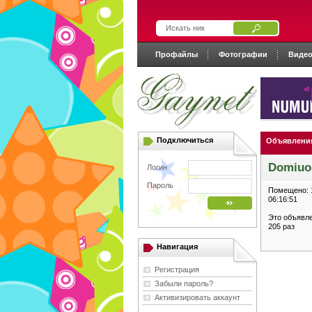
Профайлы
Фотографии
Виде
Подключиться
Объявлени
Domiuos
Логин
Пароль
Помещено: 1
06:16:51
Это объявл
205 раз
Навигация
Регистрация
Забыли пароль?
Активизировать аккаунт