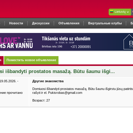
Lietuvių
о
Новости
Дискуссии
Объявления
Виртуальные клубы
Б
я
Поместить новое объявление
i išbandyti prostatos masažą. Būtu šaunu išgi...
9.05.2026. -
Другие знакомства
Domiuosi išbandyti prostatos masažą. Būtu šaunu išgirstu jūsų patirtis tie
ение прочитано
rašyti ir el. Pukisrobas@gmail.com
Возраст: 27