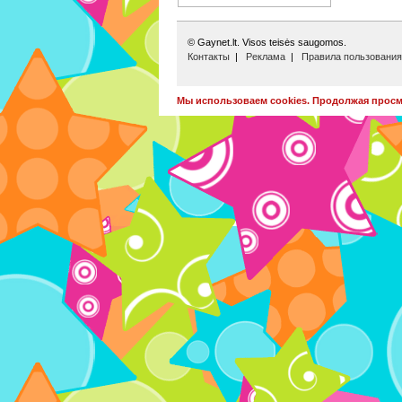
© Gaynet.lt. Visos teisės saugomos.
Контакты
|
Реклама
|
Правила пользования
Мы использоваем cookies. Продолжая просма