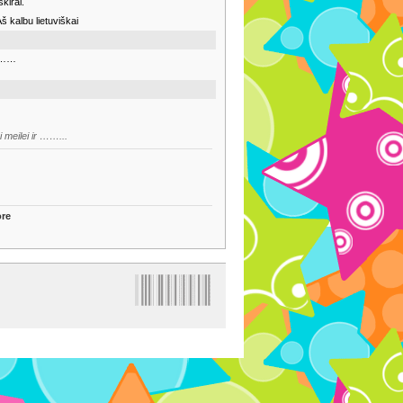
skirai.
Aš kalbu lietuviškai
r ……
 meilei ir ……...
re