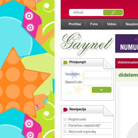
Profiliai
Foto
Video
Naujie
Prisijungti
didelemada
Vartotojas
didele
Slaptažodis
Navigacija
Registruotis
Pamiršau slaptažodį?
Aktyvuoti sąskaitą