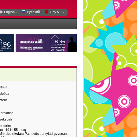
English
Русский
Gay.lv
etuva
aipėda
teris
7
orpionas
seksuali
moterimi
uo:
19 iki 55 metų
žinties tikslas:
Pastovūs santykiai gyvenant