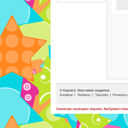
© Gaynet.lt. Visos teisės saugomos.
Kontaktai
|
Reklama
|
Taisyklės
|
Privatumo p
Svetainėje naudojami slapukai. Naršydami tolia