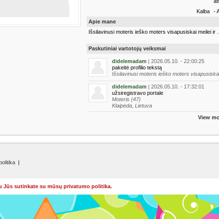
at
Kalba
- 
Apie mane
Išsilavinusi moteris ieško moters visapusiskai meilei i
Paskutiniai vartotojų veiksmai
didelemadam
| 2026.05.10. - 22:00:25
pakeitė profilio tekstą
Išsilavinusi moteris ieško moters visapusiskai
didelemadam
| 2026.05.10. - 17:32:01
užsiregistravo portale
Moteris (47)
Klaipėda, Lietuva
View mo
olitika
|
u Jūs sutinkate su mūsų privatumo politika.