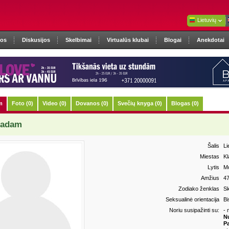
Lietuvių
nos
Diskusijos
Skelbimai
Virtualūs klubai
Blogai
Anekdotai
m
Foto (0)
Video (0)
Dovanos (0)
Svečių knyga (0)
Blogas (0)
madam
Šalis
Li
Miestas
Kl
Lytis
Mo
Amžius
4
Zodiako ženklas
Sk
Seksualinė orientacija
Bi
Noriu susipažinti su:
- 
N
Pa