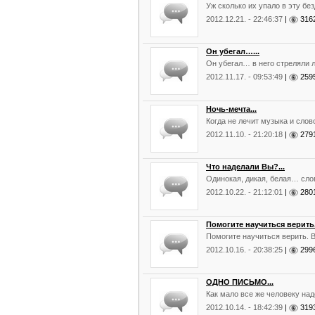
Уж сколько их упало в эту без
2012.12.21. - 22:46:37
|
31
Он убегал…...
Он убегал… в него стреляли л
2012.11.17. - 09:53:49
|
25
Ночь-мечта...
Когда не лечит музыка и слово
2012.11.10. - 21:20:18
|
27
Что наделали Вы?...
Одинокая, дикая, белая… слов
2012.10.22. - 21:12:01
|
28
Помогите научиться верить..
Помогите научиться верить. 
2012.10.16. - 20:38:25
|
29
ОДНО ПИСЬМО...
Как мало все же человеку над
2012.10.14. - 18:42:39
|
31