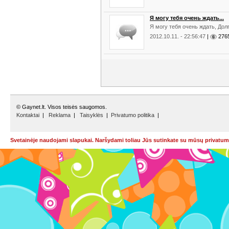
Я могу тебя очень ждать...
Я могу тебя очень ждать, Долг
2012.10.11. - 22:56:47
|
27
© Gaynet.lt. Visos teisės saugomos.
Kontaktai
|
Reklama
|
Taisyklės
|
Privatumo politika
|
Svetainėje naudojami slapukai. Naršydami toliau Jūs sutinkate su mūsų privatumo